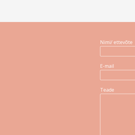
Nimi/ ettevõte
E-mail
Teade